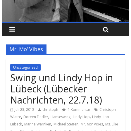
Mr. Mo‘ Vibes
Uncategorized
Swing und Lindy Hop in
Lübeck (Lübecker
Nachrichten, 22.7.18)
Juli 23, 2018
christoph
1 Kommentar
Christoph
,
,
,
,
Wiatre
Doreen Fiedler
Hanseswing
Lindy Hop
Lindy Hop
,
,
,
,
Lübeck
Marina Warnken
Michael Steffen
Mr. Mo' Vibes
Ms. Ellie
,
,
,
,