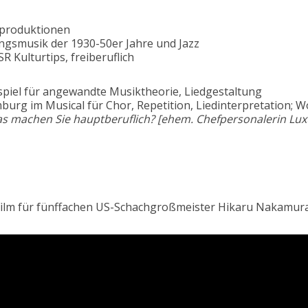
nproduktionen
ungsmusik der 1930-50er Jahre und Jazz
 Kulturtips, freiberuflich
iel für angewandte Musiktheorie, Liedgestaltung
urg im Musical für Chor, Repetition, Liedinterpretation; 
as machen Sie hauptberuflich? [ehem.
Chefpersonalerin Lux
im Film für fünffachen US-Schachgroßmeister Hikaru Nakamur