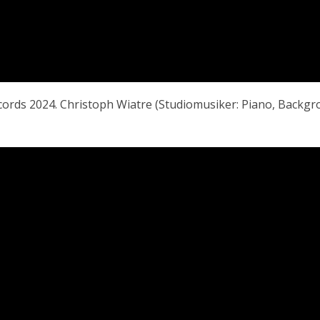
ords 2024. Christoph Wiatre (Studiomusiker: Piano, Backg